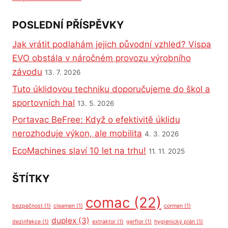
POSLEDNÍ PŘÍSPĚVKY
Jak vrátit podlahám jejich původní vzhled? Vispa
EVO obstála v náročném provozu výrobního
závodu
13. 7. 2026
Tuto úklidovou techniku doporučujeme do škol a
sportovních hal
13. 5. 2026
Portavac BeFree: Když o efektivitě úklidu
nerozhoduje výkon, ale mobilita
4. 3. 2026
EcoMachines slaví 10 let na trhu!
11. 11. 2025
ŠTÍTKY
comac
(22)
bezpečnost
(1)
cleamen
(1)
cormen
(1)
duplex
(3)
dezinfekce
(1)
extraktor
(1)
gerflor
(1)
hygienický plán
(1)