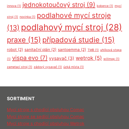
jednokotoučový stroj
(9)
innova
(1)
koberce
(1)
mycí
podlahové mycí stroje
stroj
(1)
novinka
(1)
podlahový mycí stroj
(28)
(13)
praxe
(15)
případová studie
(15)
robot
(2)
sanitační plán
(2)
santoemma
(2)
TMB
(1)
uhlíková stopa
vispa evo
(7)
wetrok
(5)
vysavač
(3)
(1)
willmop
(1)
zametací stroj
(1)
zádový vysavač
(1)
úzká místa
(1)
SORTIMENT
Mycí stroje s chodící obsluhou Comac
Mycí stroje se sedící obsluhou Comac
Mycí stroje s chodící obsluhou Wetrok