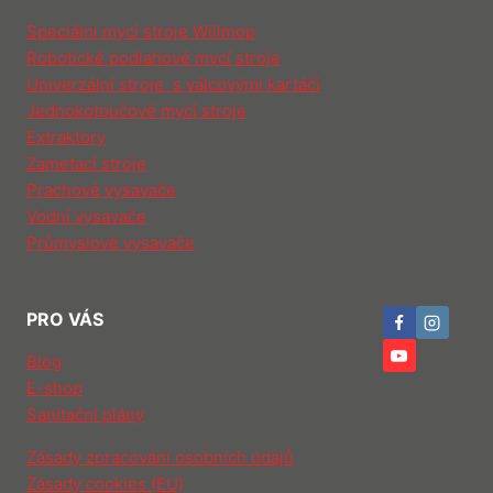
Speciální mycí stroje Willmop
Robotické podlahové mycí stroje
Univerzální stroje s válcovými kartáči
Jednokotoučové mycí stroje
Extraktory
Zametací stroje
Prachové vysavače
Vodní vysavače
Průmyslové vysavače
PRO VÁS
Blog
E-shop
Sanitační plány
Zásady zpracování osobních údajů
Zásady cookies (EU)