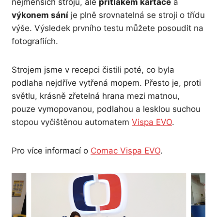
nejmenších strojů, ale
přítlakem kartáče
a
výkonem sání
je plně srovnatelná se stroji o třídu
výše. Výsledek prvního testu můžete posoudit na
fotografiích.
Strojem jsme v recepci čistili poté, co byla
podlaha nejdříve vytřená mopem. Přesto je, proti
světlu, krásně zřetelná hrana mezi matnou,
pouze vymopovanou, podlahou a lesklou suchou
stopou vyčištěnou automatem
Vispa EVO
.
Pro více informací o
Comac Vispa EVO
.