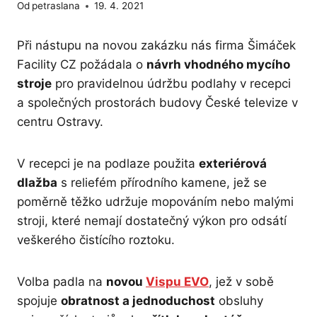
Od
petraslana
19. 4. 2021
Při nástupu na novou zakázku nás firma Šimáček
Facility CZ požádala o
návrh vhodného mycího
stroje
pro pravidelnou údržbu podlahy v recepci
a společných prostorách budovy České televize v
centru Ostravy.
V recepci je na podlaze použita
exteriérová
dlažba
s reliefém přírodního kamene, jež se
poměrně těžko udržuje mopováním nebo malými
stroji, které nemají dostatečný výkon pro odsátí
veškerého čistícího roztoku.
Volba padla na
novou
Vispu EVO
, jež v sobě
spojuje
obratnost a jednoduchost
obsluhy