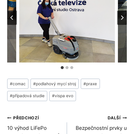
Štítky
#
comac
#
podlahový mycí stroj
#
praxe
příspěvků:
#
případová studie
#
vispa evo
Navigace
PŘEDCHOZÍ
DALŠÍ
10 výhod LiFePo
Bezpečnostní prvky u
pro