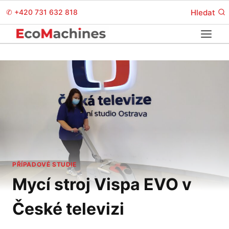
Přeskočit
Hledat
✆
+420 731 632 818
na
obsah
PŘÍPADOVÉ STUDIE
Mycí stroj Vispa EVO v
České televizi