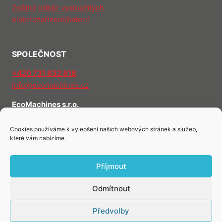
Zpětný odběr vysloužilých
elektrozařízení/baterií
SPOLEČNOST
+420 731 632 818
info@ecomachines.cz
EcoMachines s.r.o.
Znojemská 5594/54
586 01 Jihlava
Cookies používáme k vylepšení našich webových stránek a služeb,
které vám nabízíme.
O nás
Kontakty
Příjmout
Odmítnout
Předvolby
© 2026 EcoMachines