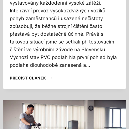
vystavovány každodenní vysoké zátěži.
Intenzivní provoz vysokozdvižných vozíků,
pohyb zaměstnanců i usazené nečistoty
způsobují, že běžné strojní čištění často
přestává být dostatečně účinné. Právě s
takovou situací jsme se setkali při testovacím
čištění ve výrobním závodě na Slovensku.
Výchozí stav PVC podlah Na první pohled byla
podlaha dlouhodobě zanesená a…
J
PŘEČÍST ČLÁNEK
A
K
V
R
Á
T
I
T