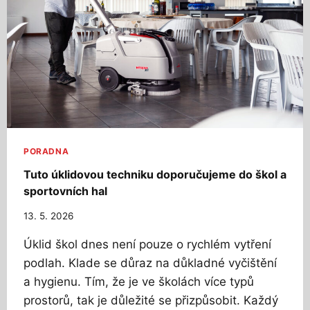
P
O
D
L
A
H
Á
M
J
E
J
PORADNA
I
Tuto úklidovou techniku doporučujeme do škol a
C
sportovních hal
H
P
13. 5. 2026
Ů
V
Úklid škol dnes není pouze o rychlém vytření
O
podlah. Klade se důraz na důkladné vyčištění
D
a hygienu. Tím, že je ve školách více typů
N
Í
prostorů, tak je důležité se přizpůsobit. Každý
V