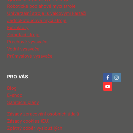
O
Robotické podlahové mycí stroje
D
Univerzální stroje s válcovými kartáči
U
Jednokotoučové mycí stroje
J
Extraktory
E
Zametací stroje
V
Prachové vysavače
Ý
K
Vodní vysavače
O
Průmyslové vysavače
N
,
A
PRO VÁS
L
E
Blog
M
E-shop
O
Sanitační plány
B
I
Zásady zpracování osobních údajů
L
Zásady cookies (EU)
I
Zpětný odběr vysloužilých
T