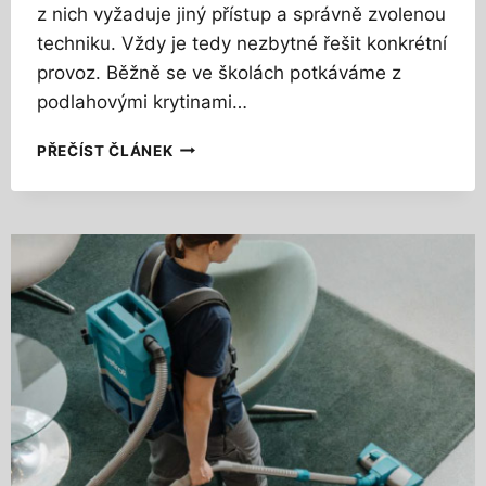
z nich vyžaduje jiný přístup a správně zvolenou
Z
techniku. Vždy je tedy nezbytné řešit konkrétní
H
L
provoz. Běžně se ve školách potkáváme z
E
podlahovými krytinami…
D
?
T
PŘEČÍST ČLÁNEK
V
U
I
T
S
O
P
Ú
A
K
E
L
V
I
O
D
O
O
B
V
S
O
T
U
Á
T
L
E
A