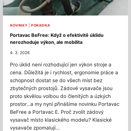
C
V
H
N
N
Á
I
R
K
NOVINKY
|
PORADNA
O
U
Portavac BeFree: Když o efektivitě úklidu
Č
D
N
nerozhoduje výkon, ale mobilita
O
É
P
4. 3. 2026
M
O
P
R
Pro úklid není rozhodující jen výkon stroje a
R
U
O
cena. Důležitá je i rychlost, ergonomie práce a
Č
V
schopnost dostat se do všech míst bez
U
O
J
zbytečných prostojů. Zádové vysavače jsou
Z
E
proto skvělou volbou do členitých a úzkých
U
M
V
prostor…a my nyní přinášíme novinku Portavac
E
Ý
D
BeFree a Portavac E. Proč zvolit zádový
R
O
vysavač místo klasického modelu? Klasické
O
Š
B
vysavače zpomalují…
K