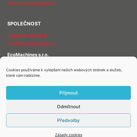
elektrozařízení/baterií
A
SPOLEČNOST
+420 731 632 818
info@ecomachines.cz
EcoMachines s.r.o.
Znojemská 5594/54
586 01 Jihlava
Cookies používáme k vylepšení našich webových stránek a služeb,
které vám nabízíme.
O nás
Kontakty
Příjmout
Odmítnout
Předvolby
© 2026 EcoMachines
Zásady cookies